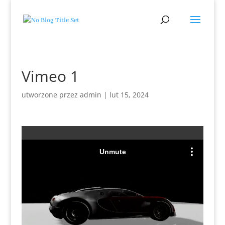
Vimeo 1
utworzone przez
admin
|
lut 15, 2024